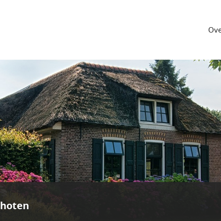
Ove
choten