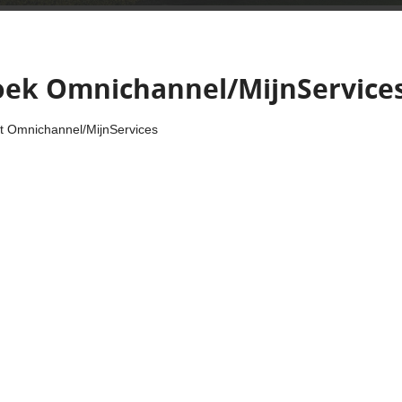
oek Omnichannel/MijnService
ct Omnichannel/MijnServices